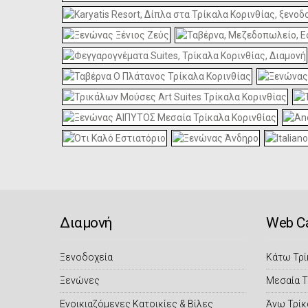
Διαμονή
Web C
Ξενοδοχεία
Κάτω Τρί
Ξενώνες
Μεσαία Τ
Eνοικιαζόμενες Κατοικίες & Βίλες
Άνω Τρίκ