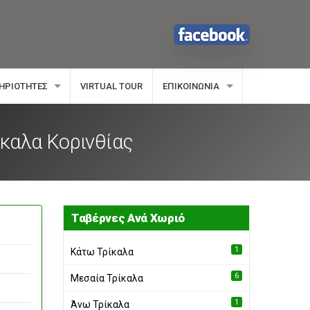
ΗΡΙΌΤΗΤΕΣ
VIRTUAL TOUR
ΕΠΙΚΟΙΝΩΝΊΑ
καλα Κορινθίας
Tαβέρνες Ανά Χωριό
1
Κάτω Τρίκαλα
1
6
Μεσαία Τρίκαλα
1
Άνω Τρίκαλα