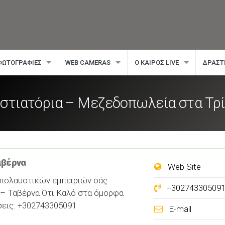
ΦΩΤΟΓΡΑΦΊΕΣ
WEB CAMERAS
Ο ΚΑΙΡΌΣ LIVE
ΔΡΑΣΤ
Εστιατόρια – Μεζεδοπωλεία στα Τρί
αβέρνα
Web Site
πολαυστικών εμπειριών σάς
+30274330509
 – Ταβέρνα Ότι Καλό στα όμορφα
σεις: +302743305091
E-mail