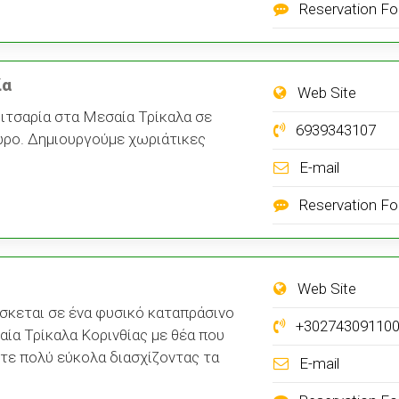
Reservation F
ία
Web Site
ιτσαρία στα Μεσαία Τρίκαλα σε
6939343107
ρο. Δημιουργούμε χωριάτικες
E-mail
Reservation F
Web Site
ίσκεται σε ένα φυσικό καταπράσινο
+30274309110
ία Τρίκαλα Κορινθίας με θέα που
ετε πολύ εύκολα διασχίζοντας τα
E-mail