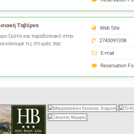
οσιακή Ταβέρνα
Web Site
ώρο ζεστό και παραδοσιακό στην
2743091358
να κάνουμε τις στιγμές σας
E-mail
Reservation F