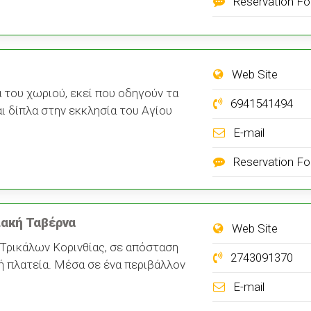
Reservation F
Web Site
 του χωριού, εκεί που οδηγούν τα
6941541494
 δίπλα στην εκκλησία του Αγίου
E-mail
Reservation F
ιακή Ταβέρνα
Web Site
 Τρικάλων Κορινθίας, σε απόσταση
2743091370
ή πλατεία. Mέσα σε ένα περιβάλλον
E-mail