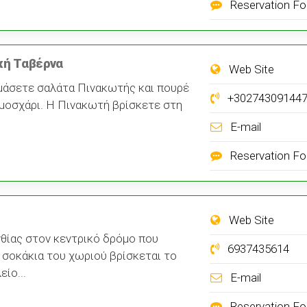
Reservation F
κή Ταβέρνα
Web Site
μάσετε σαλάτα Πινακωτής και πουρέ
+30274309144
 μοσχάρι. Η Πινακωτή βρίσκετε στη
E-mail
Reservation F
Web Site
θίας στον κεντρικό δρόμο που
6937435614
σοκάκια του χωριού βρίσκεται το
ίο...
E-mail
Reservation F