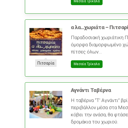
Μεσαία Τρίκαλα
α λα…χωριάτα – Πιτσαρ
Παραδοσιακή χωριάτικη Π
όμορφα διαμορφωμένο χώ
πίτσες όλων...
Πιτσαρία
Μεσαία Τρίκαλα
Αγνάντι Ταβέρνα
Η ταβέρνα “Τ’ Αγνάντι” βρ
περιβάλλον μέσα στα Μεσα
κόβει την ανάσα, θα φτάσ
δρομάκια του χωριού.