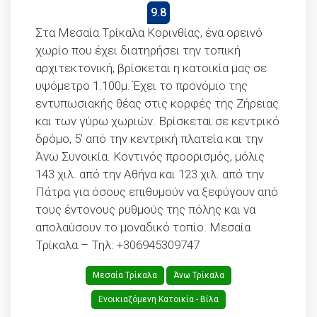
9.8
Στα Μεσαία Τρίκαλα Κορινθίας, ένα ορεινό
χωρίο που έχει διατηρήσει την τοπική
αρχιτεκτονική, βρίσκεται η κατοικία μας σε
υψόμετρο 1.100μ. Έχει το προνόμιο της
εντυπωσιακής θέας στις κορφές της Ζήρειας
και των γύρω χωριών. Βρίσκεται σε κεντρικό
δρόμο, 5′ από την κεντρική πλατεία και την
Άνω Συνοικία. Κοντινός προορισμός, μόλις
143 χιλ. από την Αθήνα και 123 χιλ. από την
Πάτρα για όσους επιθυμούν να ξεφύγουν από
τους έντονους ρυθμούς της πόλης και να
απολαύσουν το μοναδικό τοπίο. Μεσαία
Τρίκαλα – Τηλ: +306945309747
Μεσαία Τρίκαλα
Άνω Τρίκαλα
Ενοικιαζόμενη Κατοικία - Bίλα