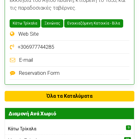
εκκλησία του Αγίου Ιωάννη, κτισμένη το 1853, και
τις παραδοσιακές ταβέρνες.
Κάτω Τρίκαλα
Ξενώνας
Ενοικιαζόμενη Κατοικία - Bίλα
Web Site
+306977744285
E-mail
Reservation Form
Όλα τα Καταλύματα
Διαμονή Ανά Χωριό
9
Κάτω Τρίκαλα